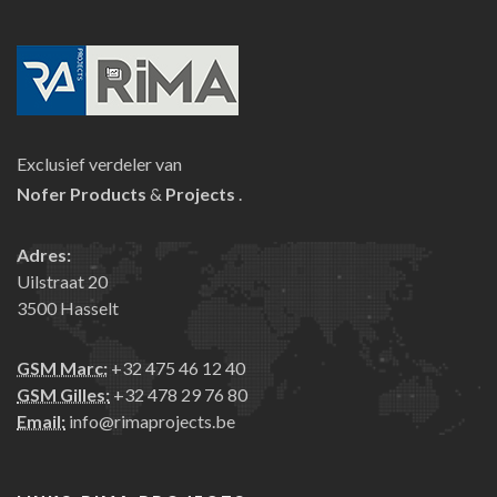
Exclusief verdeler van
Nofer
Products
&
Projects
.
Adres:
Uilstraat 20
3500 Hasselt
GSM Marc:
+32 475 46 12 40
GSM Gilles:
+32 478 29 76 80
Email:
info@rimaprojects.be