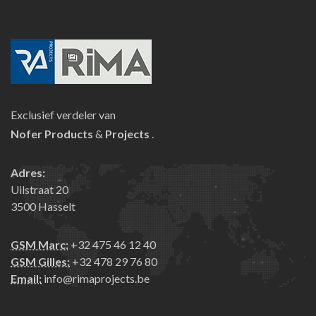
Exclusief verdeler van
Nofer
Products
&
Projects
.
Adres:
Uilstraat 20
3500 Hasselt
GSM Marc:
+32 475 46 12 40
GSM Gilles:
+32 478 29 76 80
Email:
info@rimaprojects.be